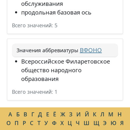
обслуживания
продольная базовая ось
Всего значений: 5
ВФОНО
Значения аббревиатуры
Всероссийское Филаретовское
общество народного
образования
Всего значений: 1
А
Б
В
Г
Д
Е
Ё
Ж
З
И
Й
К
Л
М
Н
О
П
Р
С
Т
У
Ф
Х
Ц
Ч
Ш
Щ
Э
Ю
Я