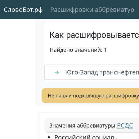
СловоБот.рф
Расшифровки аббревиатур
Как расшифровывает
Найдено значений: 1
Юго-Запад транснефтеп
→
Не нашли подходящую расшифровку
РСДС
Значения аббревиатуры
Российский социал-