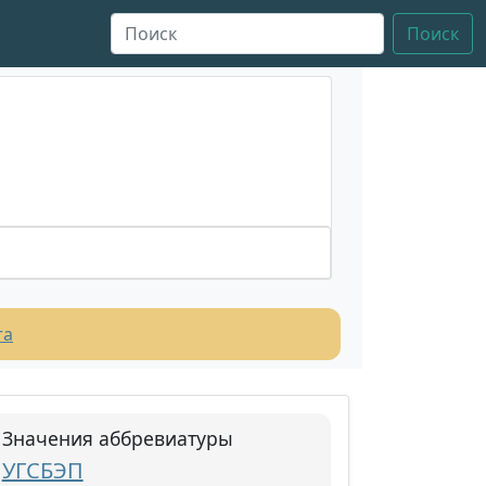
Поиск
та
Значения аббревиатуры
УГСБЭП