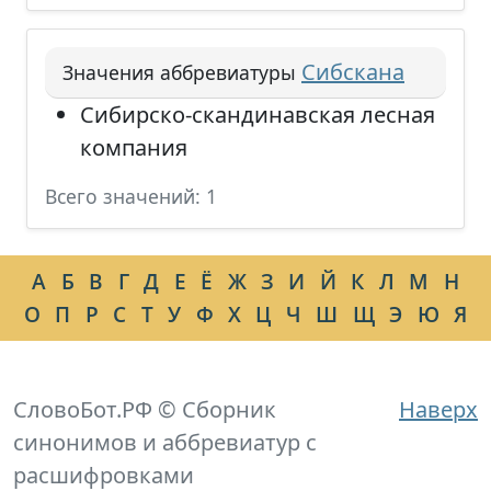
Сибскана
Значения аббревиатуры
Сибирско-скандинавская лесная
компания
Всего значений: 1
А
Б
В
Г
Д
Е
Ё
Ж
З
И
Й
К
Л
М
Н
О
П
Р
С
Т
У
Ф
Х
Ц
Ч
Ш
Щ
Э
Ю
Я
СловоБот.РФ © Сборник
Наверх
синонимов и аббревиатур с
расшифровками