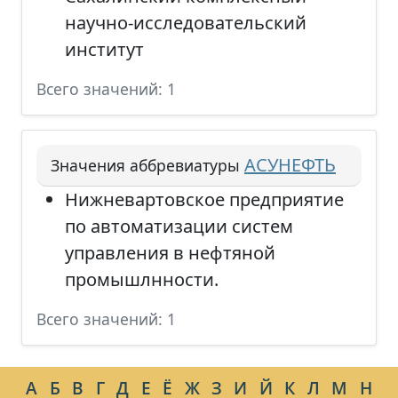
научно-исследовательский
институт
Всего значений: 1
АСУНЕФТЬ
Значения аббревиатуры
Нижневартовское предприятие
по автоматизации систем
управления в нефтяной
промышлнности.
Всего значений: 1
А
Б
В
Г
Д
Е
Ё
Ж
З
И
Й
К
Л
М
Н