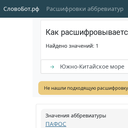
СловоБот.рф
Расшифровки аббревиатур
Как расшифровывает
Найдено значений: 1
Южно-Китайское море
→
Не нашли подходящую расшифровку
Значения аббревиатуры
ПАФОС