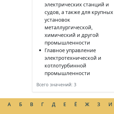
электрических станций и
судов, а также для крупных
установок
металлургической,
химический и другой
промышленности
Главное управление
электротехнической и
котлотурбинной
промышленности
Всего значений: 3
А
Б
В
Г
Д
Е
Ё
Ж
З
И