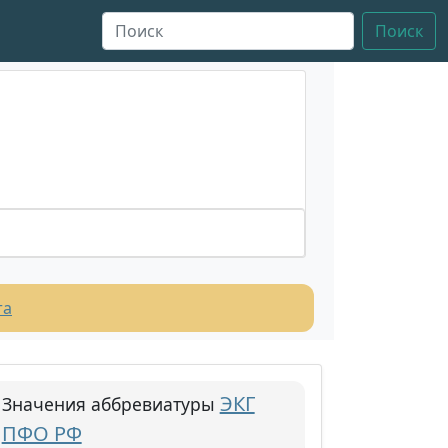
Поиск
та
ЭКГ
Значения аббревиатуры
ПФО РФ