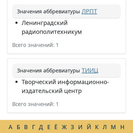
ЛРПТ
Значения аббревиатуры
Ленинградский
радиополитехникум
Всего значений: 1
ТИИЦ
Значения аббревиатуры
Творческий информационно-
издательский центр
Всего значений: 1
А
Б
В
Г
Д
Е
Ё
Ж
З
И
Й
К
Л
М
Н