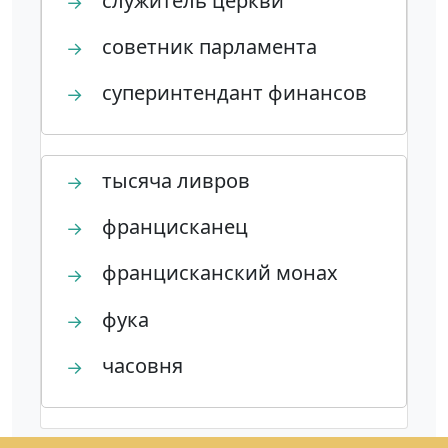
служитель церкви
→
советник парламента
→
суперинтендант финансов
→
тысяча ливров
→
францисканец
→
францисканский монах
→
фука
→
часовня
→