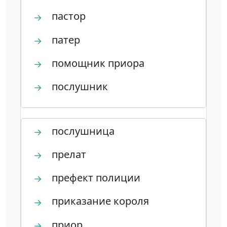
пастор
→
патер
→
помощник приора
→
послушник
→
послушница
→
прелат
→
префект полиции
→
приказание короля
→
приор
→