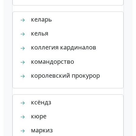
келарь
→
келья
→
коллегия кардиналов
→
командорство
→
королевский прокурор
→
ксёндз
→
кюре
→
маркиз
→