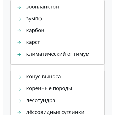
зоопланктон
→
зумпф
→
карбон
→
карст
→
климатический оптимум
→
конус выноса
→
коренные породы
→
лесотундра
→
лёссовидные суглинки
→