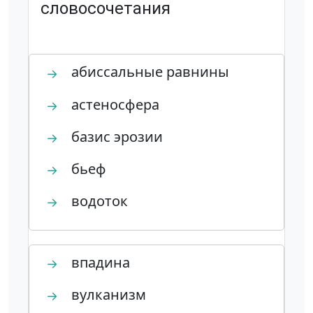
словосочетания
абиссальные равнины
→
астеносфера
→
базис эрозии
→
бьеф
→
водоток
→
впадина
→
вулканизм
→