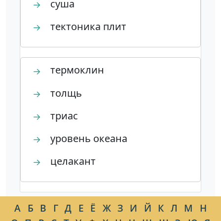
суша
→
тектоника плит
→
термоклин
→
толщь
→
триас
→
уровень океана
→
целакант
→
А
Б
В
Г
Д
Е
Ё
Ж
З
И
Й
К
Л
М
Н