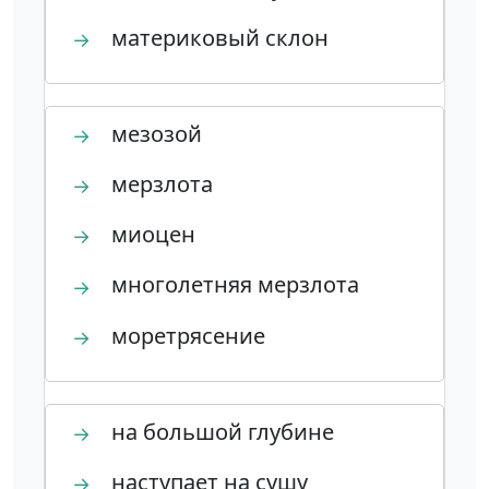
материковый склон
→
мезозой
→
мерзлота
→
миоцен
→
многолетняя мерзлота
→
моретрясение
→
на большой глубине
→
наступает на сушу
→