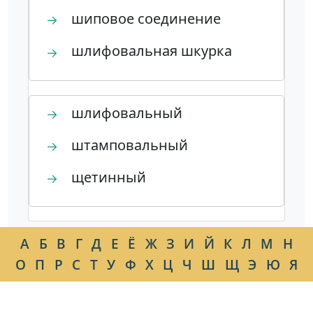
шиповое соединение
→
шлифовальная шкурка
→
шлифовальный
→
штамповальный
→
щетинный
→
А
Б
В
Г
Д
Е
Ё
Ж
З
И
Й
К
Л
М
Н
О
П
Р
С
Т
У
Ф
Х
Ц
Ч
Ш
Щ
Э
Ю
Я