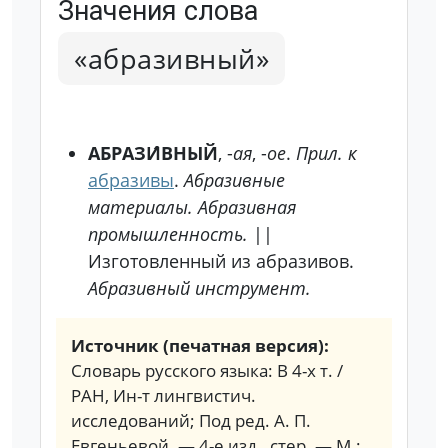
Значения слова
«абразивный»
АБРАЗИ́ВНЫЙ
, -
ая
, -
ое
.
Прил. к
абразивы
.
Абразивные
материалы. Абразивная
промышленность.
||
Изготовленный из абразивов.
Абразивный инструмент.
Источник (печатная версия):
Словарь русского языка: В 4-х т. /
РАН, Ин-т лингвистич.
исследований; Под ред. А. П.
Евгеньевой. — 4-е изд., стер. — М.: