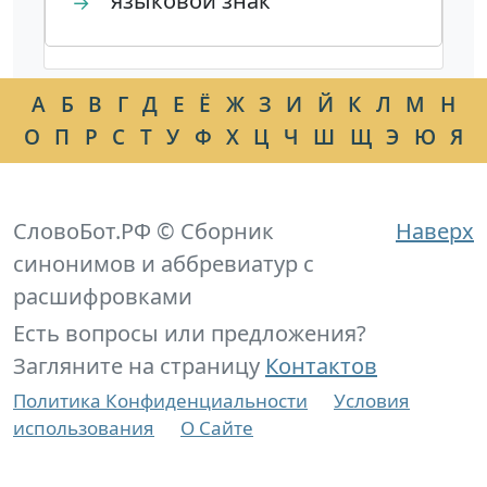
языковой знак
→
А
Б
В
Г
Д
Е
Ё
Ж
З
И
Й
К
Л
М
Н
О
П
Р
С
Т
У
Ф
Х
Ц
Ч
Ш
Щ
Э
Ю
Я
СловоБот.РФ © Сборник
Наверх
синонимов и аббревиатур с
расшифровками
Есть вопросы или предложения?
Загляните на страницу
Контактов
Политика Конфиденциальности
Условия
использования
О Сайте