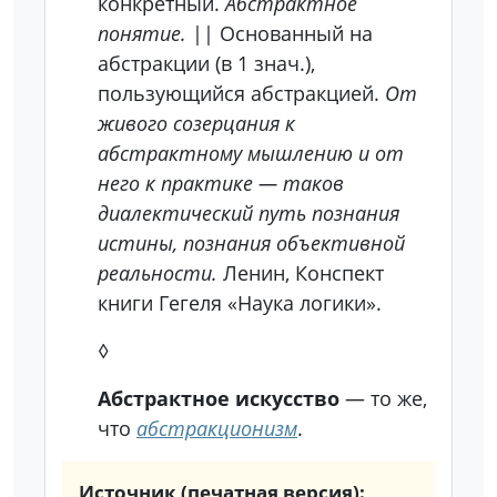
конкретный.
Абстрактное
понятие.
|| Основанный на
абстракции (в 1 знач.),
пользующийся абстракцией.
От
живого созерцания к
абстрактному мышлению и от
него
к
практике
— таков
диалектический путь познания
истины, познания объективной
реальности.
Ленин, Конспект
книги Гегеля «Наука логики».
◊
Абстрактное искусство
— то же,
что
абстракционизм
.
Источник (печатная версия):