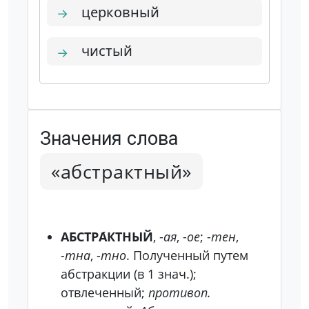
церковный
→
чистый
→
Значения слова
«абстрактный»
АБСТРА́КТНЫЙ
, -
ая
, -
ое
; -
тен
,
-
тна
, -
тно
. Полученный путем
абстракции (в 1 знач.);
отвлеченный;
противоп.