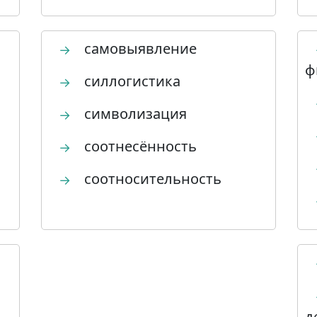
самовыявление
→
ф
силлогистика
→
символизация
→
соотнесённость
→
соотносительность
→
д