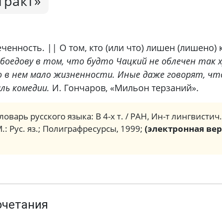
тракт»
ченность. || О том, кто (или что) лишен (лишено)
боедову в том, что будто Чацкий не облечен так х
то в нем мало жизненности. Иные даже говорят, что
ль комедии.
И. Гончаров, «Мильон терзаний».
ловарь русского языка: В 4-х т. / РАН, Ин-т лингвистич
М.: Рус. яз.; Полиграфресурсы, 1999;
(электронная вер
очетания