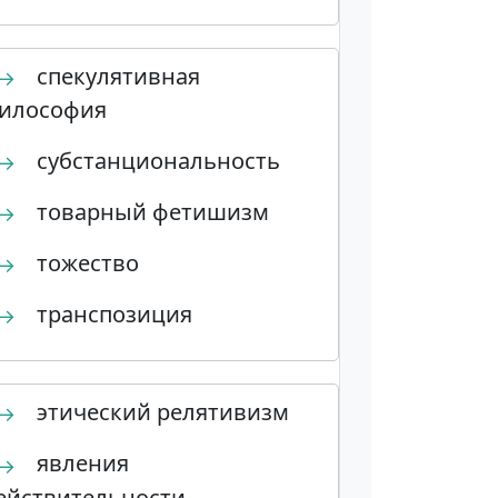
спекулятивная
→
илософия
субстанциональность
→
товарный фетишизм
→
тожество
→
транспозиция
→
этический релятивизм
→
явления
→
ействительности