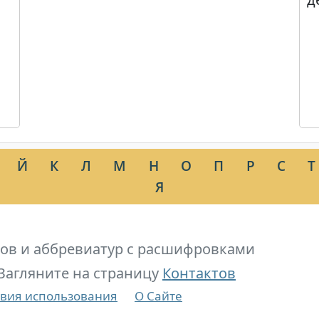
Й
К
Л
М
Н
О
П
Р
С
Т
Я
ов и аббревиатур с расшифровками
Загляните на страницу
Контактов
вия использования
О Сайте