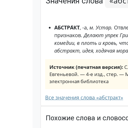
«абс
Значения слова
АБСТРА́КТ
, -а,
м. Устар.
Отвле
признаков.
Делают упрек Гри
комедии, в плоть и кровь, ч
абстракт, идея, ходячая мора
Источник (печатная версия):
С
Евгеньевой. — 4-е изд., стер. — 
электронная библиотека
Все значения слова «абстракт»
Похожие слова и словос