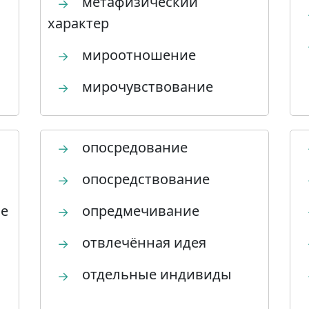
метафизический
→
характер
мироотношение
→
мирочувствование
→
опосредование
→
опосредствование
→
ие
опредмечивание
→
отвлечённая идея
→
отдельные индивиды
→