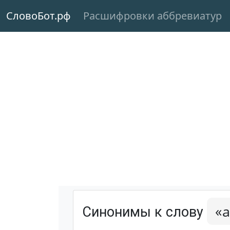
СловоБот.рф
Расшифровки аббревиатур
«
Синонимы к слову