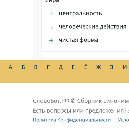
центральность
→
человеческие действия
→
чистая форма
→
А
Б
В
Г
Д
Е
Ё
Ж
З
И
СловоБот.РФ © Сборник синоним
Есть вопросы или предложения? 
Политика Конфиденциальности
Усло