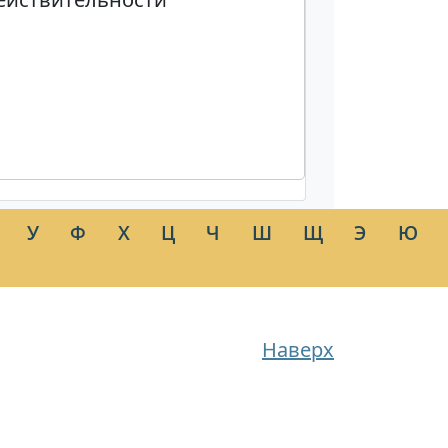
У
Ф
Х
Ц
Ч
Ш
Щ
Э
Ю
Наверх