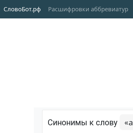
СловоБот.рф
Расшифровки аббревиатур
«
Синонимы к слову