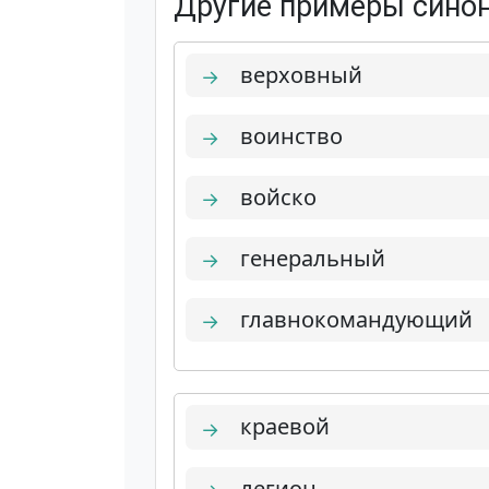
Другие примеры синон
верховный
→
воинство
→
войско
→
генеральный
→
главнокомандующий
→
краевой
→
легион