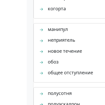
когорта
→
манипул
→
неприятель
→
новое течение
→
обоз
→
общее отступление
→
полусотня
→
полуэскадрон
→