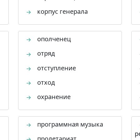
корпус генерала
→
ополченец
→
отряд
→
отступление
→
отход
→
охранение
→
программная музыка
→
р
пролетариат
→