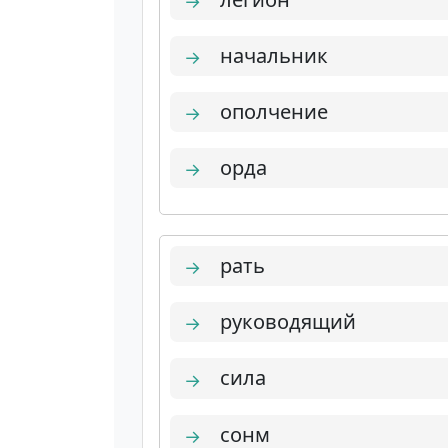
→
начальник
→
ополчение
→
орда
→
рать
→
руководящий
→
сила
→
сонм
→