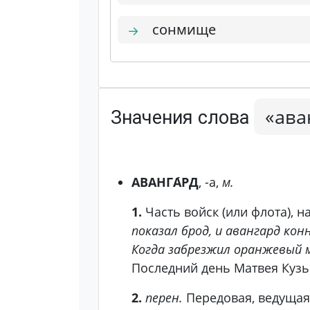
сонмище
→
«ава
Значения слова
АВАНГА́РД
, -а,
м.
1.
Часть войск (или флота), 
показал брод, и авангард кон
Когда забрезжил оранжевый м
Последний день Матвея Кузь
2.
перен.
Передовая, ведущая 