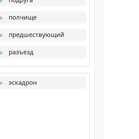
→
полчище
→
предшествующий
→
разъезд
→
эскадрон
→