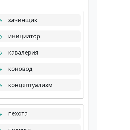
зачинщик
→
инициатор
→
кавалерия
→
коновод
→
концептуализм
→
пехота
→
подруга