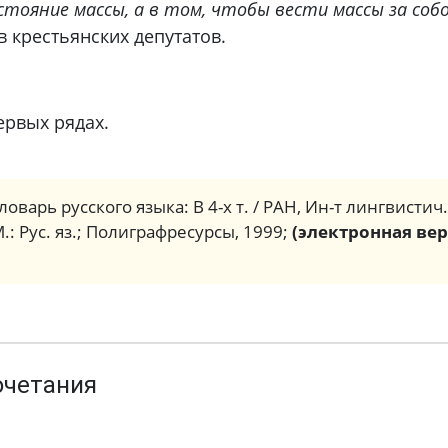
ояние массы, а в том, чтобы вести массы за собо
 крестьянских депутатов.
ервых рядах.
ловарь русского языка: В 4-х т. / РАН, Ин-т лингвистич
М.: Рус. яз.; Полиграфресурсы, 1999;
(электронная вер
очетания