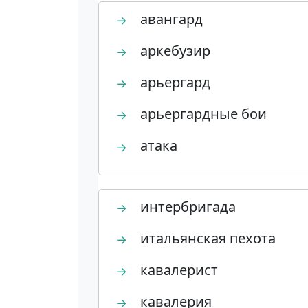
авангард
→
аркебузир
→
арьергард
→
арьергардные бои
→
атака
→
интербригада
→
итальянская пехота
→
кавалерист
→
кавалерия
→