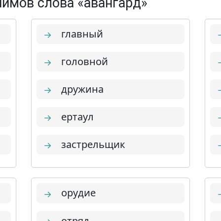
имов слова «авангард»
главный
→
головной
→
дружина
→
ертаул
→
застрельщик
→
орудие
→
отряд