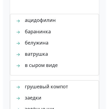
ацидофилин
→
баранинка
→
белужина
→
ватрушка
→
в сыром виде
→
грушевый компот
→
заедки
→
зелёные щи