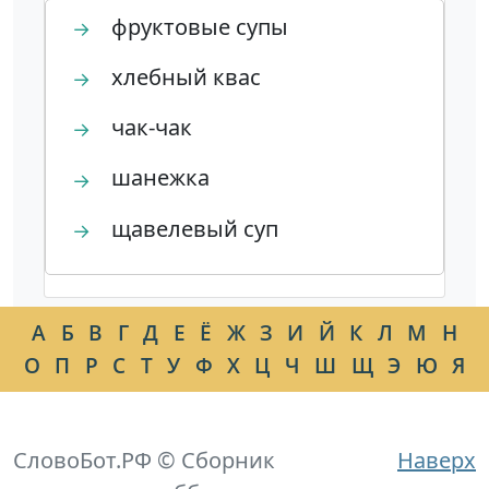
фруктовые супы
→
хлебный квас
→
чак-чак
→
шанежка
→
щавелевый суп
→
А
Б
В
Г
Д
Е
Ё
Ж
З
И
Й
К
Л
М
Н
О
П
Р
С
Т
У
Ф
Х
Ц
Ч
Ш
Щ
Э
Ю
Я
СловоБот.РФ © Сборник
Наверх