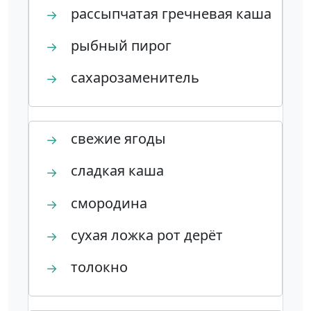
рассыпчатая гречневая каша
→
рыбный пирог
→
сахарозаменитель
→
свежие ягоды
→
сладкая каша
→
смородина
→
сухая ложка рот дерёт
→
толокно
→