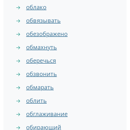
облако
→
обвязывать
→
обезображено
→
обмахнуть
→
оберечься
→
обзвонить
→
обмарать
→
облить
→
обглаживание
→
обирающий
→