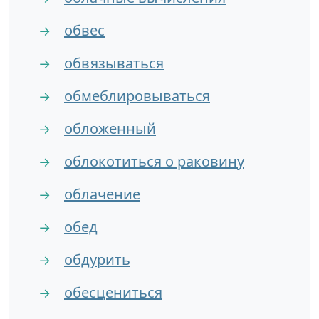
обвес
→
обвязываться
→
обмеблировываться
→
обложенный
→
облокотиться о раковину
→
облачение
→
обед
→
обдурить
→
обесцениться
→