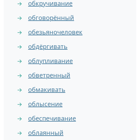
обкручивание
→
обговорённый
→
обезьяночеловек
→
обдёргивать
→
облупливание
→
обветренный
→
обмакивать
→
облысение
→
обеспечивание
→
облаянный
→