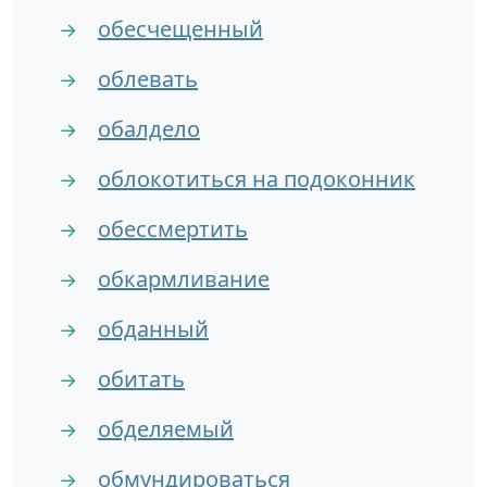
обесчещенный
→
облевать
→
обалдело
→
облокотиться на подоконник
→
обессмертить
→
обкармливание
→
обданный
→
обитать
→
обделяемый
→
обмундироваться
→