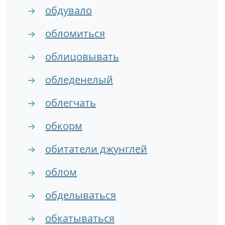
обдувало
→
обломиться
→
облицовывать
→
обледенелый
→
облегчать
→
обкорм
→
обитатели джунглей
→
облом
→
обделываться
→
обкатываться
→