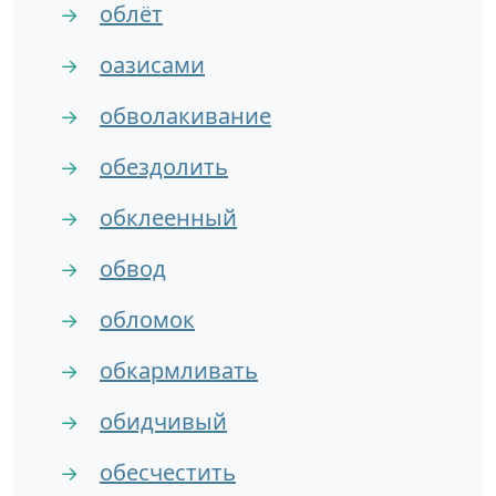
облёт
→
оазисами
→
обволакивание
→
обездолить
→
обклеенный
→
обвод
→
обломок
→
обкармливать
→
обидчивый
→
обесчестить
→