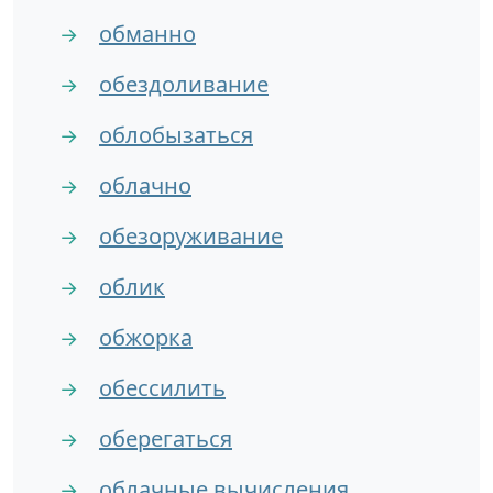
обманно
→
обездоливание
→
облобызаться
→
облачно
→
обезоруживание
→
облик
→
обжорка
→
обессилить
→
оберегаться
→
облачные вычисления
→