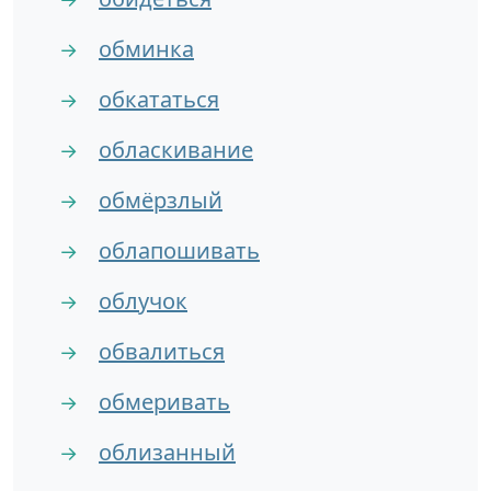
обминка
→
обкататься
→
обласкивание
→
обмёрзлый
→
облапошивать
→
облучок
→
обвалиться
→
обмеривать
→
облизанный
→