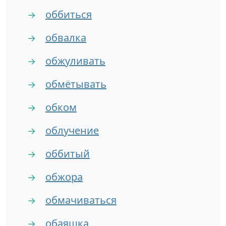
оббиться
→
обвалка
→
обжуливать
→
обмётывать
→
обком
→
облучение
→
оббитый
→
обжора
→
обмачиваться
→
обаяшка
→