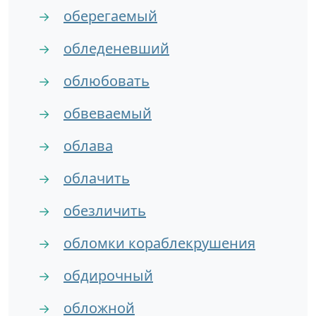
оберегаемый
→
обледеневший
→
облюбовать
→
обвеваемый
→
облава
→
облачить
→
обезличить
→
обломки кораблекрушения
→
обдирочный
→
обложной
→