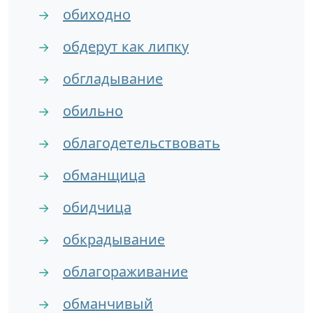
обиходно
→
обдерут как липку
→
обгладывание
→
обильно
→
облагодетельствовать
→
обманщица
→
обидчица
→
обкрадывание
→
облагораживание
→
обманчивый
→