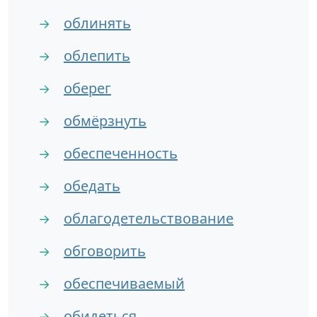
облинять
→
облепить
→
оберег
→
обмёрзнуть
→
обеспеченность
→
обедать
→
облагодетельствование
→
обговорить
→
обеспечиваемый
→
обидеться
→