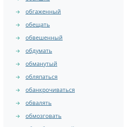
обгаженный
→
обещать
→
обвешенный
→
обдумать
→
обманутый
→
обляпаться
→
обанкрочиваться
→
обвалять
→
обмозговать
→