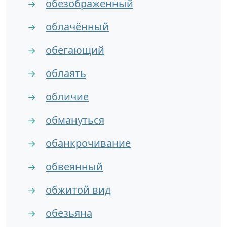
обезображенный
→
облачённый
→
обегающий
→
облаять
→
обличие
→
обмануться
→
обанкрочивание
→
обвеянный
→
обжитой вид
→
обезьяна
→