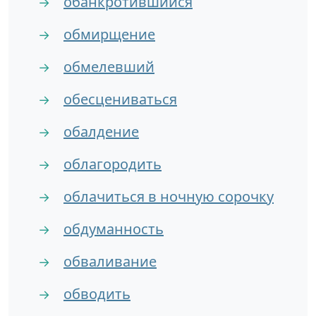
обанкротившийся
→
обмирщение
→
обмелевший
→
обесцениваться
→
обалдение
→
облагородить
→
облачиться в ночную сорочку
→
обдуманность
→
обваливание
→
обводить
→