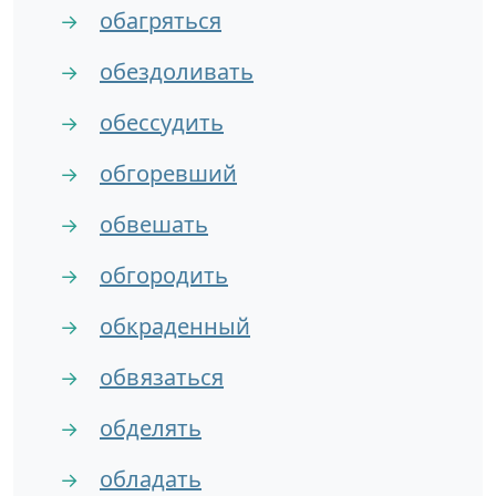
обагряться
→
обездоливать
→
обессудить
→
обгоревший
→
обвешать
→
обгородить
→
обкраденный
→
обвязаться
→
обделять
→
обладать
→