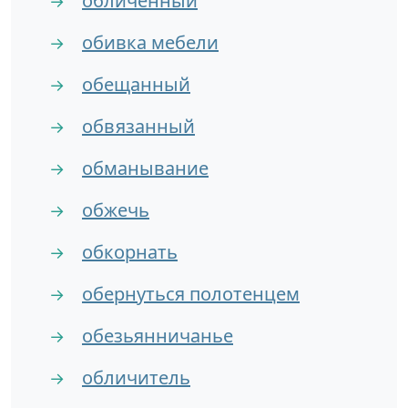
обличённый
→
обивка мебели
→
обещанный
→
обвязанный
→
обманывание
→
обжечь
→
обкорнать
→
обернуться полотенцем
→
обезьянничанье
→
обличитель
→