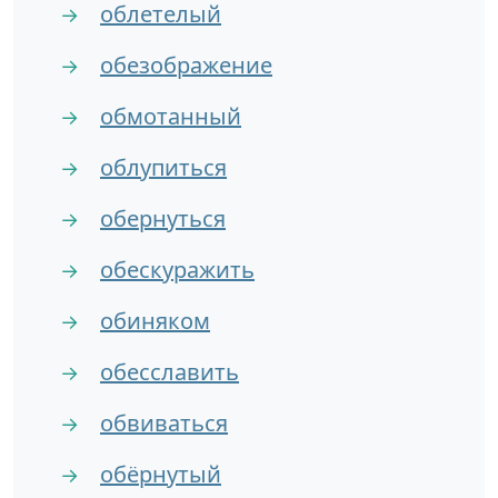
облетелый
→
обезображение
→
обмотанный
→
облупиться
→
обернуться
→
обескуражить
→
обиняком
→
обесславить
→
обвиваться
→
обёрнутый
→