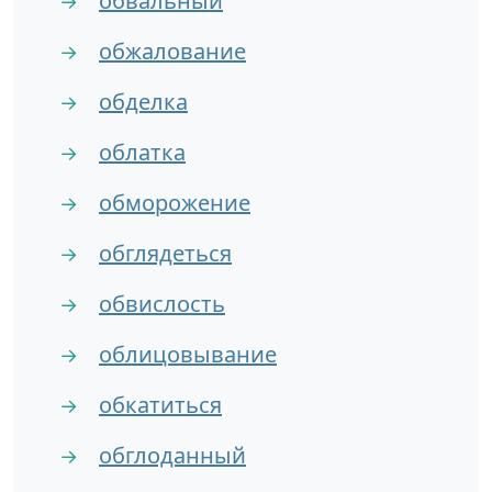
обвальный
→
обжалование
→
обделка
→
облатка
→
обморожение
→
обглядеться
→
обвислость
→
облицовывание
→
обкатиться
→
обглоданный
→