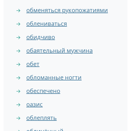
обменяться рукопожатиями
→
облениваться
→
обидчиво
→
обаятельный мужчина
→
обет
→
обломанные ногти
→
обеспечено
→
оазис
→
облеплять
→