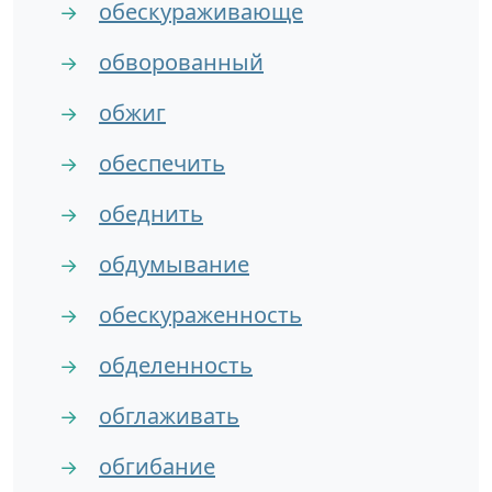
обескураживающе
→
обворованный
→
обжиг
→
обеспечить
→
обеднить
→
обдумывание
→
обескураженность
→
обделенность
→
обглаживать
→
обгибание
→