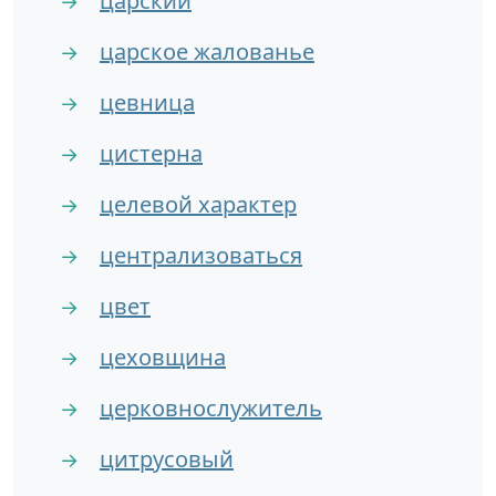
царский
→
царское жалованье
→
цевница
→
цистерна
→
целевой характер
→
централизоваться
→
цвет
→
цеховщина
→
церковнослужитель
→
цитрусовый
→