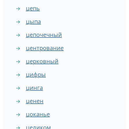
цепь
→
цыпа
→
цепочечный
→
центрование
→
церковный
→
цифры
→
цинга
→
ценен
→
цоканье
→
целиком
→