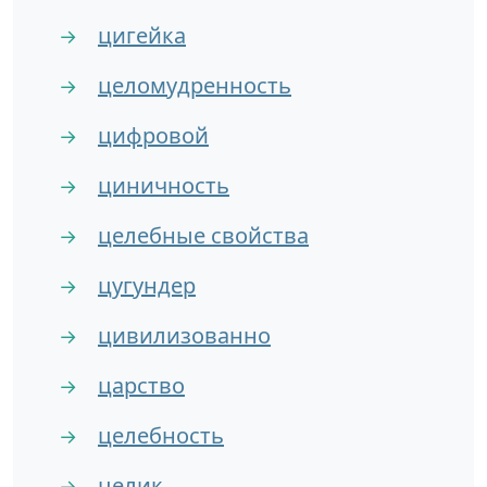
цигейка
→
целомудренность
→
цифровой
→
циничность
→
целебные свойства
→
цугундер
→
цивилизованно
→
царство
→
целебность
→
целик
→