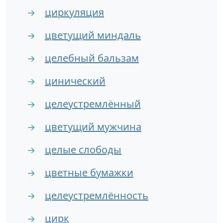
циркуляция
→
цветущий миндаль
→
целебный бальзам
→
цинический
→
целеустремлённый
→
цветущий мужчина
→
целые слободы
→
цветные бумажки
→
целеустремлённость
→
цирк
→