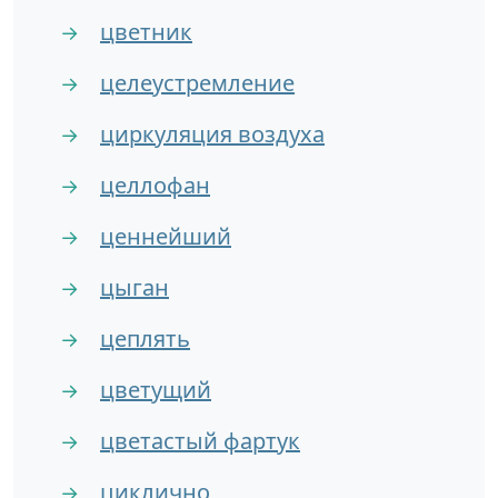
цветник
→
целеустремление
→
циркуляция воздуха
→
целлофан
→
ценнейший
→
цыган
→
цеплять
→
цветущий
→
цветастый фартук
→
циклично
→