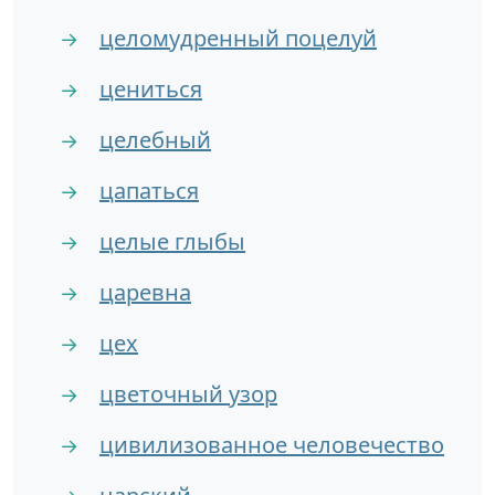
целомудренный поцелуй
→
цениться
→
целебный
→
цапаться
→
целые глыбы
→
царевна
→
цех
→
цветочный узор
→
цивилизованное человечество
→