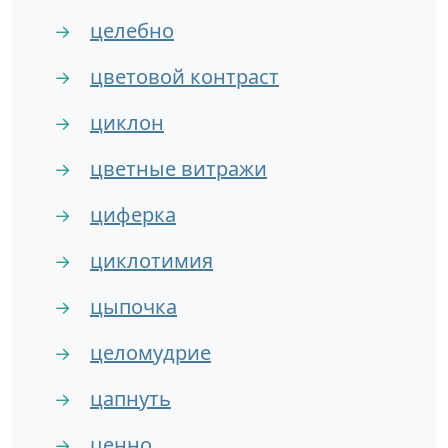
целебно
→
цветовой контраст
→
циклон
→
цветные витражи
→
циферка
→
циклотимия
→
цыпочка
→
целомудрие
→
цапнуть
→
ценно
→