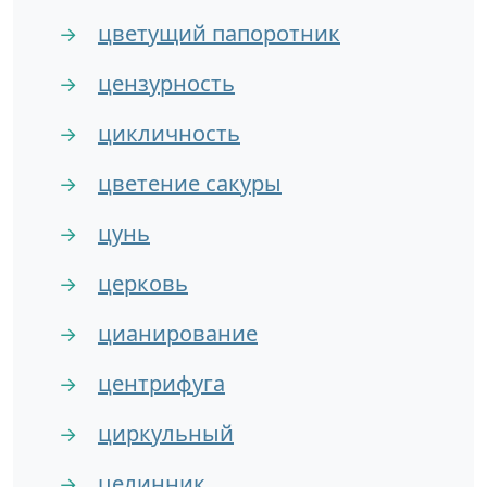
цветущий папоротник
→
цензурность
→
цикличность
→
цветение сакуры
→
цунь
→
церковь
→
цианирование
→
центрифуга
→
циркульный
→
целинник
→