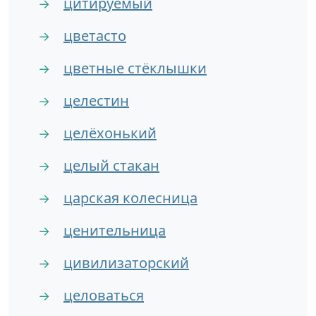
цитируемый
→
цветасто
→
цветные стёклышки
→
целестин
→
целёхонький
→
целый стакан
→
царская колесница
→
ценительница
→
цивилизаторский
→
целоваться
→