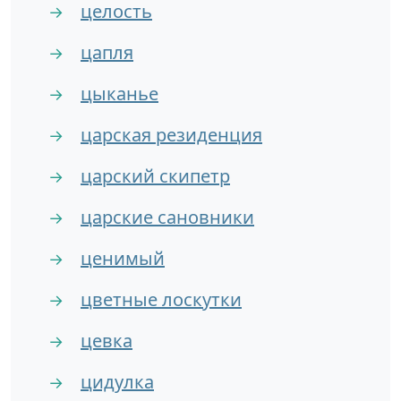
целость
→
цапля
→
цыканье
→
царская резиденция
→
царский скипетр
→
царские сановники
→
ценимый
→
цветные лоскутки
→
цевка
→
цидулка
→