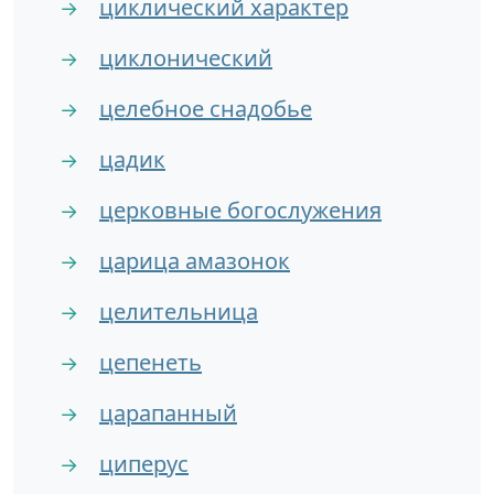
циклический характер
→
циклонический
→
целебное снадобье
→
цадик
→
церковные богослужения
→
царица амазонок
→
целительница
→
цепенеть
→
царапанный
→
циперус
→