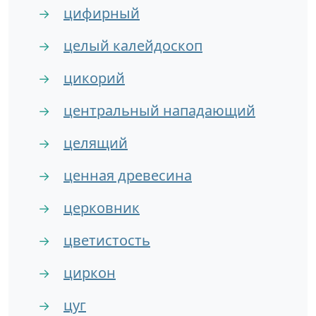
цифирный
→
целый калейдоскоп
→
цикорий
→
центральный нападающий
→
целящий
→
ценная древесина
→
церковник
→
цветистость
→
циркон
→
цуг
→