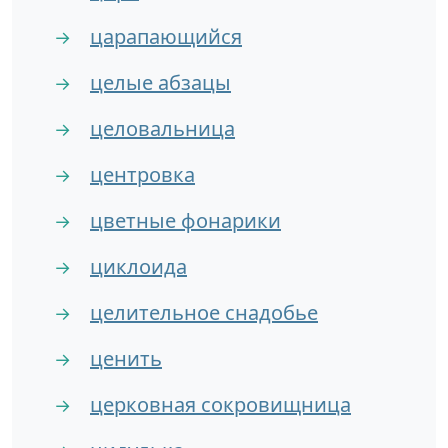
царапающийся
→
целые абзацы
→
целовальница
→
центровка
→
цветные фонарики
→
циклоида
→
целительное снадобье
→
ценить
→
церковная сокровищница
→