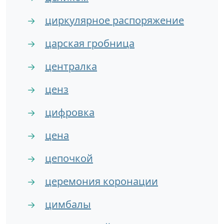
циркулярное распоряжение
→
царская гробница
→
централка
→
ценз
→
цифровка
→
цена
→
цепочкой
→
церемония коронации
→
цимбалы
→