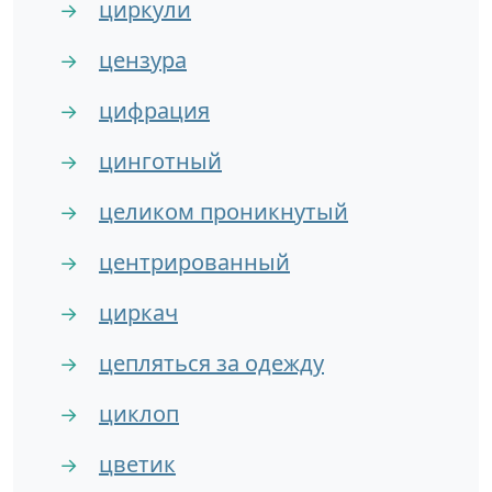
циркули
→
цензура
→
цифрация
→
цинготный
→
целиком проникнутый
→
центрированный
→
циркач
→
цепляться за одежду
→
циклоп
→
цветик
→