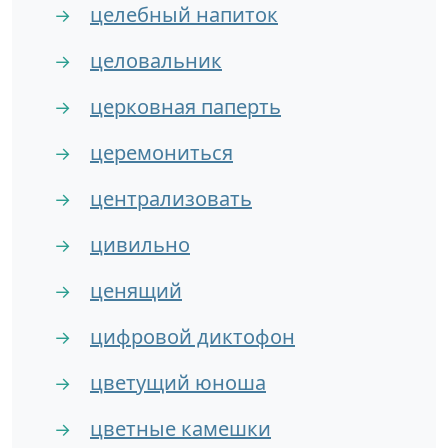
целебный напиток
→
целовальник
→
церковная паперть
→
церемониться
→
централизовать
→
цивильно
→
ценящий
→
цифровой диктофон
→
цветущий юноша
→
цветные камешки
→