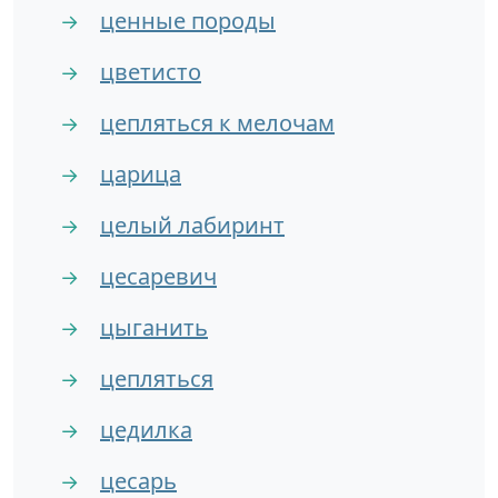
ценные породы
→
цветисто
→
цепляться к мелочам
→
царица
→
целый лабиринт
→
цесаревич
→
цыганить
→
цепляться
→
цедилка
→
цесарь
→