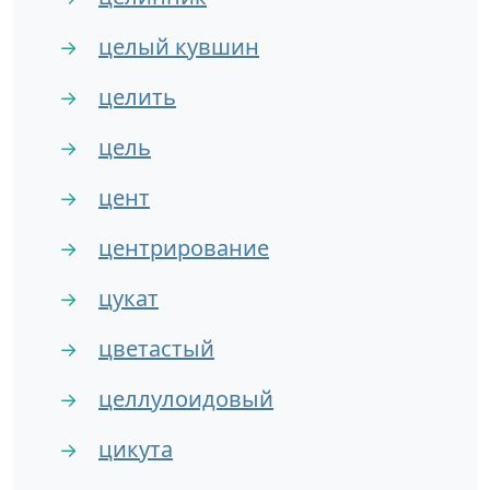
целый кувшин
→
целить
→
цель
→
цент
→
центрирование
→
цукат
→
цветастый
→
целлулоидовый
→
цикута
→