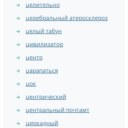
целительно
→
церебральный атеросклероз
→
целый табун
→
цивилизатор
→
центр
→
царапаться
→
цок
→
центрический
→
центральный почтамт
→
циркадный
→