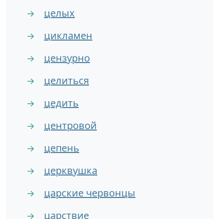
целых
→
цикламен
→
цензурно
→
целиться
→
цедить
→
центровой
→
цепень
→
церквушка
→
царские червонцы
→
царствие
→