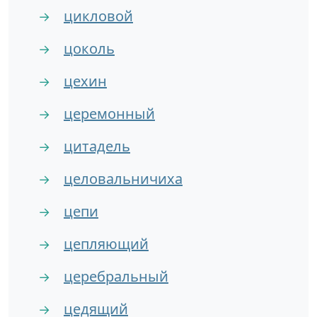
цикловой
→
цоколь
→
цехин
→
церемонный
→
цитадель
→
целовальничиха
→
цепи
→
цепляющий
→
церебральный
→
цедящий
→