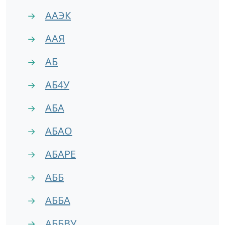
ААЭК
→
ААЯ
→
АБ
→
АБ4У
→
АБА
→
АБАО
→
АБАРЕ
→
АББ
→
АББА
→
АББВУ
→