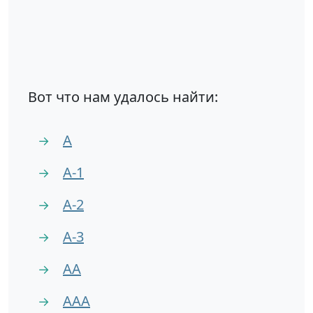
Вот что нам удалось найти:
А
→
А-1
→
А-2
→
А-3
→
АА
→
ААА
→