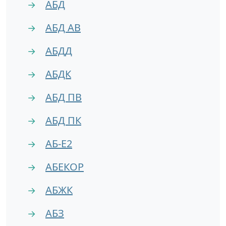
АБД
→
АБД АВ
→
АБДД
→
АБДК
→
АБД ПВ
→
АБД ПК
→
АБ-Е2
→
АБЕКОР
→
АБЖК
→
АБЗ
→