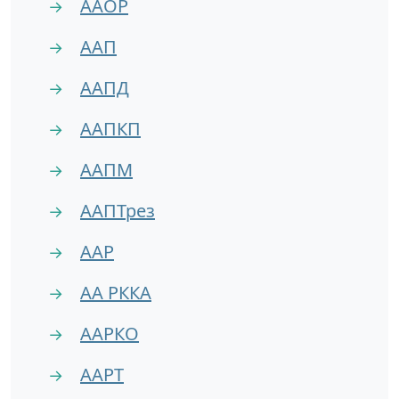
ААОР
→
ААП
→
ААПД
→
ААПКП
→
ААПМ
→
ААПТрез
→
ААР
→
АА РККА
→
ААРКО
→
ААРТ
→