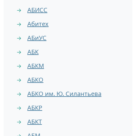
АБИСС
→
Абитех
→
АБиУС
→
АБК
→
АБКМ
→
АБКО
→
АБКО им. Ю. Силантьева
→
АБКР
→
АБКТ
→
АБМ
→