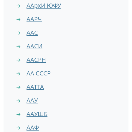
ААрхИ ЮФУ
→
ААРЧ
→
ААС
→
ААСИ
→
ААСРН
→
АА СССР
→
ААТТА
→
ААУ
→
ААУШБ
→
ААФ
→