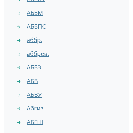
АББМ
→
АББПС
→
аббр.
→
аббрев.
→
АББЭ
→
АБВ
→
АБВУ
→
Абгиз
→
АБГШ
→