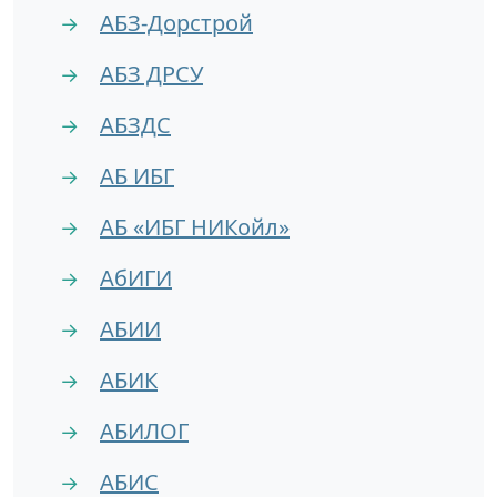
АБЗ-Дорстрой
→
АБЗ ДРСУ
→
АБЗДС
→
АБ ИБГ
→
АБ «ИБГ НИКойл»
→
АбИГИ
→
АБИИ
→
АБИК
→
АБИЛОГ
→
АБИС
→