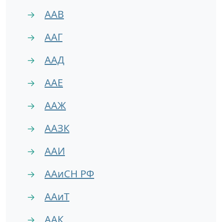
ААВ
→
ААГ
→
ААД
→
ААЕ
→
ААЖ
→
ААЗК
→
ААИ
→
ААиСН РФ
→
ААиТ
→
ААК
→