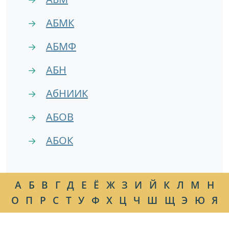
АБМК
→
АБМФ
→
АБН
→
АбНИИК
→
АБОВ
→
АБОК
→
А
Б
В
Г
Д
Е
Ё
Ж
З
И
Й
К
Л
М
Н
О
П
Р
С
Т
У
Ф
Х
Ц
Ч
Ш
Щ
Э
Ю
Я