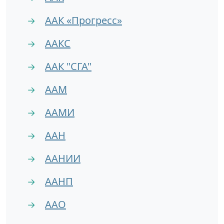
ААК «Прогресс»
→
ААКС
→
ААК "СГА"
→
ААМ
→
ААМИ
→
ААН
→
ААНИИ
→
ААНП
→
ААО
→