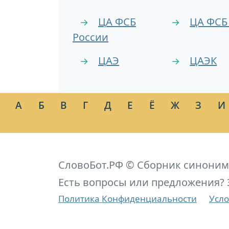
ЦА ФСБ
ЦА ФСБ
→
→
России
ЦАЭ
ЦАЭК
→
→
А
Б
В
Г
Д
Е
Ё
Ж
З
И
СловоБот.РФ © Сборник синоним
Есть вопросы или предложения? 
Политика Конфиденциальности
Усло