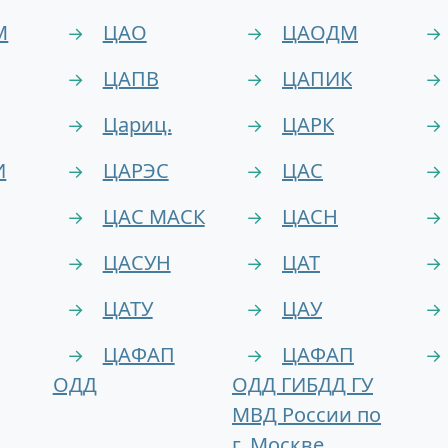
М
ЦАО
ЦАОДМ
→
→
→
ЦАПВ
ЦАПИК
→
→
→
Цариц.
ЦАРК
→
→
→
И
ЦАРЭС
ЦАС
→
→
→
ЦАС МАСК
ЦАСН
→
→
→
ЦАСУН
ЦАТ
→
→
→
ЦАТУ
ЦАУ
→
→
→
ЦАФАП
ЦАФАП
→
→
→
ОДД
ОДД ГИБДД ГУ
МВД России по
г. Москве