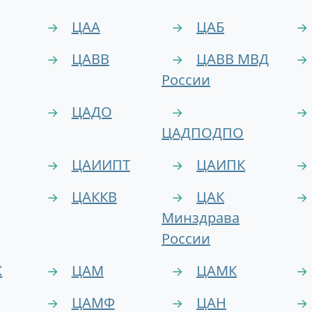
ЦАА
ЦАБ
→
→
→
ЦАВВ
ЦАВВ МВД
→
→
→
России
ЦАДО
→
→
→
ЦАДПОДПО
ЦАИИПТ
ЦАИПК
→
→
→
ЦАККВ
ЦАК
→
→
→
Минздрава
России
К
ЦАМ
ЦАМК
→
→
→
ЦАМФ
ЦАН
→
→
→