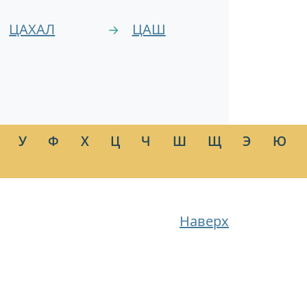
ЦАХАЛ
ЦАШ
→
У
Ф
Х
Ц
Ч
Ш
Щ
Э
Ю
Наверх