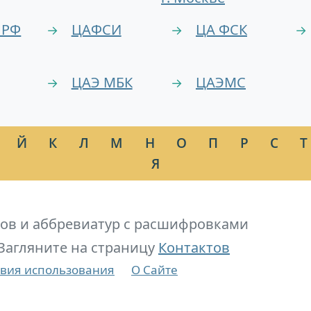
 РФ
ЦАФСИ
ЦА ФСК
→
→
→
ЦАЭ МБК
ЦАЭМС
→
→
Й
К
Л
М
Н
О
П
Р
С
Т
Я
ов и аббревиатур с расшифровками
Загляните на страницу
Контактов
вия использования
О Сайте