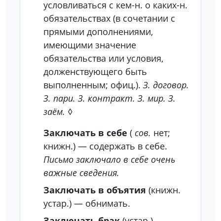
условливаться с кем-н. о каких-н.
обязательствах (в сочетании с
прямыми дополнениями,
имеющими значение
обязательства или условия,
долженствующего быть
выполненным; офиц.).
З. договор.
З. пари. З. контракт. З. мир. З.
заём.
◊
Заключать в себе
(
сов.
нет;
книжн.)
— содержать в себе.
Письмо заключало в себе очень
важные сведения.
Заключать в объятия
(книжн.
устар.)
— обнимать.
Заключать брак
(устар.)
—