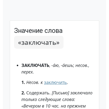
Значение слова
«заключать»
ЗАКЛЮЧА́ТЬ
, -
а́ю
, -
а́ешь
;
несов.,
перех.
1.
Несов. к
заключить
.
2.
Содержать.
[Письмо] заключало
только следующие слова:
«Вечером в 10 час. на прежнем