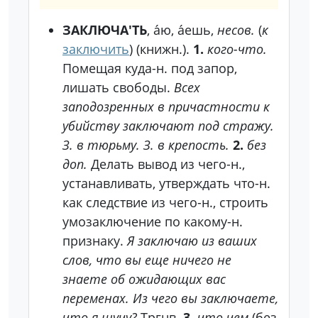
ЗАКЛЮЧА'ТЬ
, а́ю, а́ешь,
несов.
(
к
заключить
) (книжн.).
1.
кого-что.
Помещая куда-н. под запор,
лишать свободы.
Всех
заподозренных в причастности к
убийству заключают под стражу.
З. в тюрьму. З. в крепость.
2.
без
доп.
Делать вывод из чего-н.,
устанавливать, утверждать что-н.
как следствие из чего-н., строить
умозаключение по какому-н.
признаку.
Я заключаю из ваших
слов, что вы еще ничего не
знаете об ожидающих вас
переменах. Из чего вы заключаете,
что я шучу?
Тргнв.
3.
что чем
(без