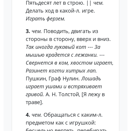
Пятьдесят лет в строю. ||
чем.
Делать ход в какой-л. игре.
Играть ферзем.
3.
чем.
Поводить, двигать из
стороны в сторону, вверх и вниз.
Так иногда лукавый кот --- За
мышью крадется с лежанки. ---
Свернется в ком, хвостом играет,
Разинет когти хитрых лап.
Пушкин, Граф Нулин.
Лошадь
играет ушами и встряхивает
гривой.
А. Н. Толстой, [Я лежу в
траве].
4.
чем.
Обращаться с каким-л.
предметом как с игрушкой:
бесцельно вертеть, перебирать,