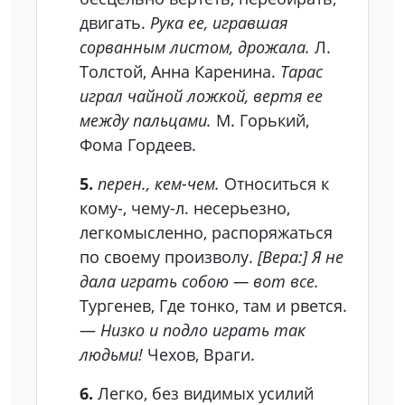
двигать.
Рука ее, игравшая
сорванным листом, дрожала.
Л.
Толстой, Анна Каренина.
Тарас
играл чайной ложкой, вертя ее
между пальцами.
М. Горький,
Фома Гордеев.
5.
перен., кем-чем.
Относиться к
кому-, чему-л. несерьезно,
легкомысленно, распоряжаться
по своему произволу.
[Вера:] Я не
дала играть собою — вот все.
Тургенев, Где тонко, там и рвется.
—
Низко и подло играть так
людьми!
Чехов, Враги.
6.
Легко, без видимых усилий