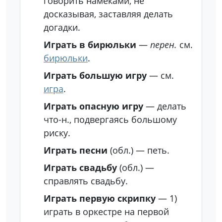
говорить намеками, не
досказывая, заставляя делать
догадки.
Играть в бирюльки
—
перен.
см.
бирюльки
.
Играть большую игру
— см.
игра
.
Играть опасную игру
— делать
что-н., подвергаясь большому
риску.
Играть песни
(обл.)
— петь.
Играть свадьбу
(обл.)
—
справлять свадьбу.
Играть первую скрипку
—
1)
играть в оркестре на первой