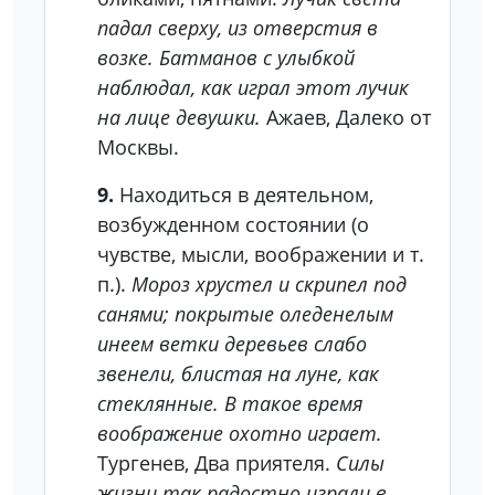
падал сверху, из отверстия в
возке. Батманов с улыбкой
наблюдал, как играл этот лучик
на лице девушки.
Ажаев, Далеко от
Москвы.
9.
Находиться в деятельном,
возбужденном состоянии (о
чувстве, мысли, воображении и т.
п.).
Мороз хрустел и скрипел под
санями; покрытые оледенелым
инеем ветки деревьев слабо
звенели, блистая на луне, как
стеклянные. В такое время
воображение охотно играет.
Тургенев, Два приятеля.
Силы
жизни так радостно играли в