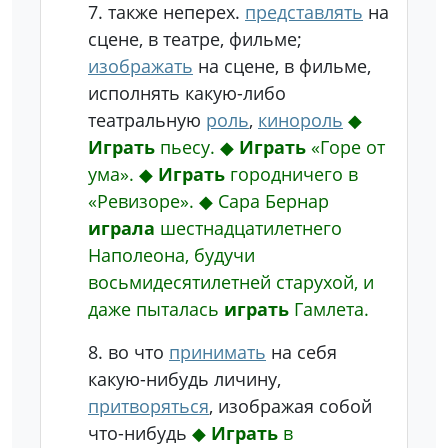
7.
также неперех.
представлять
на
сцене, в театре, фильме;
изображать
на сцене, в фильме,
исполнять какую-либо
театральную
роль
,
кинороль
◆
Играть
пьесу.
◆
Играть
«Горе от
ума».
◆
Играть
городничего в
«Ревизоре».
◆
Сара Бернар
играла
шестнадцатилетнего
Наполеона, будучи
восьмидесятилетней старухой, и
даже пыталась
играть
Гамлета.
8.
во что
принимать
на себя
какую-нибудь личину,
притворяться
, изображая собой
что-нибудь
◆
Играть
в