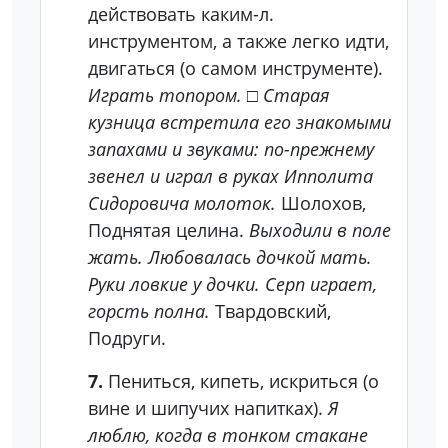
действовать каким-л.
инструментом, а также легко идти,
двигаться (о самом инструменте).
Играть топором.
□
Старая
кузница встретила его знакомыми
запахами и звуками: по-прежнему
звенел и играл в руках Ипполита
Сидоровича молоток.
Шолохов,
Поднятая целина.
Выходили в поле
жать. Любовалась дочкой мать.
Руки ловкие у дочки. Серп играет,
горсть полна.
Твардовский,
Подруги.
7.
Пениться, кипеть, искриться (о
вине и шипучих напитках).
Я
люблю, когда в тонком стакане