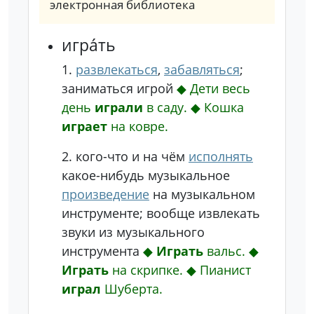
электронная библиотека
игра́ть
1.
развлекаться
,
забавляться
;
заниматься игрой
◆
Дети весь
день
играли
в саду.
◆
Кошка
играет
на ковре.
2.
кого-что и на чём
исполнять
какое-нибудь музыкальное
произведение
на музыкальном
инструменте; вообще извлекать
звуки из музыкального
инструмента
◆
Играть
вальс.
◆
Играть
на скрипке.
◆
Пианист
играл
Шуберта.