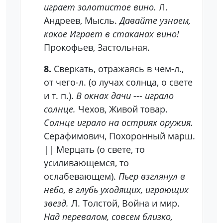
играет золотистое вино.
Л.
Андреев, Мысль.
Давайте узнаем,
какое Играет в стаканах вино!
Прокофьев, Застольная.
8.
Сверкать, отражаясь в чем-л.,
от чего-л. (о лучах солнца, о свете
и т. п.).
В окнах дачи --- играло
солнце.
Чехов, Живой товар.
Солнце играло на остриях оружия.
Серафимович, Похоронный марш.
|| Мерцать (о свете, то
усиливающемся, то
ослабевающем).
Пьер взглянул в
небо, в глубь уходящих, играющих
звезд.
Л. Толстой, Война и мир.
Над перевалом, совсем близко,