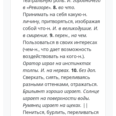
театральную роль.
И. городничего
в «Ревизоре».
8.
во что.
Принимать на себя какую-н.
личину, притворяться, изображая
собой что-н.
И. в великодушие. И.
в смирение.
9.
перен., на чем.
Пользоваться в своих интересах
(чем-н., что дает возможность
воздействовать на кого-н.).
Оратор играл на инстинктах
толпы. И. на нервах.
10.
без доп.
Сверкать, сиять, переливаясь
разными оттенками, отражаться.
Брильянт хорошо играет. Солнце
играет на поверхности воды.
Румянец играет на щеках.
||
Пениться, бурлить, переливаться