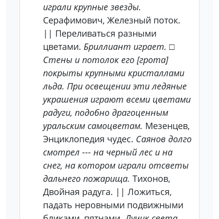
играли крупные звезды.
Серафимович, Железный поток.
|| Переливаться разными
цветами.
Бриллиант играет.
□
Стены и потолок его [грота]
покрыты крупными кристаллами
льда. При освещении эти ледяные
украшения играют всеми цветами
радуги, подобно драгоценным
уральским самоцветам.
Мезенцев,
Энциклопедия чудес.
Саянов долго
смотрел --- на черный лес и на
снег, на котором играли отсветы
дальнего пожарища.
Тихонов,
Двойная радуга. || Ложиться,
падать неровными подвижными
бликами, пятнами.
Лучик света