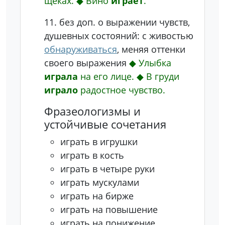
щеках.
◆
Вино
играет
.
11.
без доп.
о выражении чувств,
душевных состояний: с живостью
обнаруживаться
, меняя оттенки
своего выражения
◆
Улыбка
играла
на его лице.
◆
В груди
играло
радостное чувство.
Фразеологизмы и
устойчивые сочетания
играть в игрушки
играть в кость
играть в четыре руки
играть мускулами
играть на бирже
играть на повышение
играть на понижение