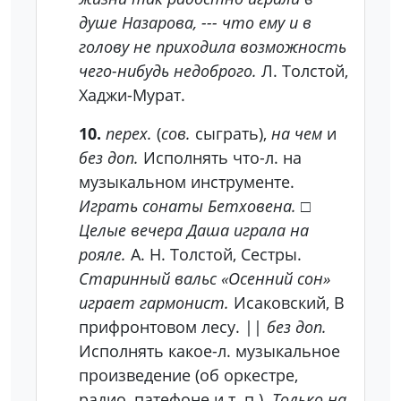
душе Назарова, --- что ему и в
голову не приходила возможность
чего-нибудь недоброго.
Л. Толстой,
Хаджи-Мурат.
10.
перех.
(
сов.
сыграть),
на чем
и
без доп.
Исполнять что-л. на
музыкальном инструменте.
Играть сонаты Бетховена.
□
Целые вечера Даша играла на
рояле.
А. Н. Толстой, Сестры.
Старинный вальс «Осенний сон»
играет гармонист.
Исаковский, В
прифронтовом лесу. ||
без доп.
Исполнять какое-л. музыкальное
произведение (об оркестре,
радио, патефоне и т. п.).
Только на