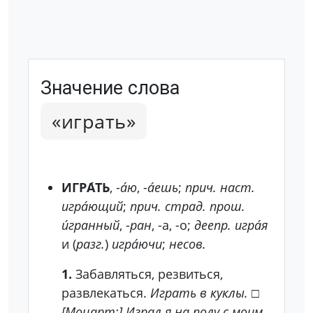
Значение слова
«играть»
ИГРА́ТЬ
, -
а́ю
, -
а́ешь
;
прич. наст.
игра́ющий
;
прич. страд. прош.
и́гранный
, -
ран
, -а, -о;
деепр.
игра́я
и (
разг.
)
игра́ючи
;
несов.
1.
Забавляться, резвиться,
развлекаться.
Играть в куклы.
□
[Моцарт:] Играл я на полу с моим