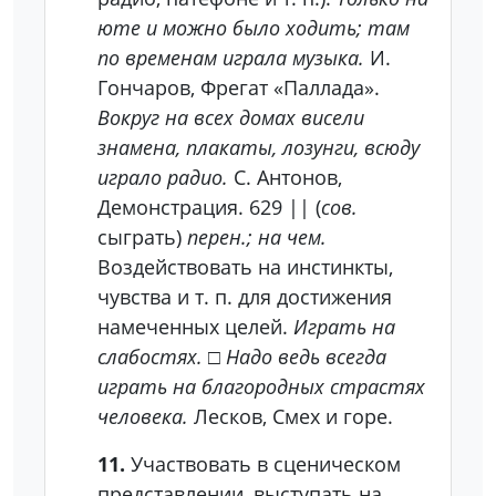
юте и можно было ходить; там
по временам играла музыка.
И.
Гончаров, Фрегат «Паллада».
Вокруг на всех домах висели
знамена, плакаты, лозунги, всюду
играло радио.
С. Антонов,
Демонстрация.
629
|| (
сов.
сыграть)
перен.; на чем.
Воздействовать на инстинкты,
чувства и т. п. для достижения
намеченных целей.
Играть на
слабостях.
□
Надо ведь всегда
играть на благородных страстях
человека.
Лесков, Смех и горе.
11.
Участвовать в сценическом
представлении, выступать на