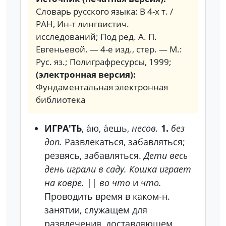
Словарь русского языка: В 4-х т. /
РАН, Ин-т лингвистич.
исследований; Под ред. А. П.
Евгеньевой. — 4-е изд., стер. — М.:
Рус. яз.; Полиграфресурсы, 1999;
(электронная версия):
Фундаментальная электронная
библиотека
ИГРА'ТЬ
, а́ю, а́ешь,
несов.
1.
без
доп.
Развлекаться, забавляться;
резвясь, забавляться.
Дети весь
день играли в саду. Кошка играет
на ковре.
||
во что
и
что.
Проводить
время в каком-н.
занятии, служащем для
развлечения, доставляющем