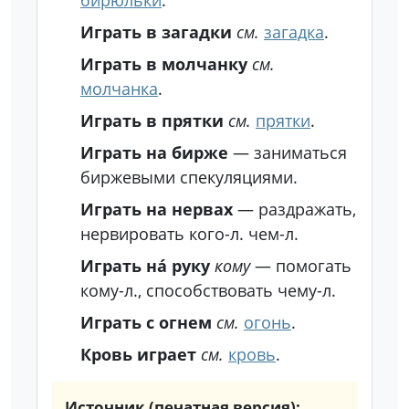
бирюльки
.
Играть в загадки
см.
загадка
.
Играть в молчанку
см.
молчанка
.
Играть в прятки
см.
прятки
.
Играть на бирже
— заниматься
биржевыми спекуляциями.
Играть на нервах
— раздражать,
нервировать кого-л. чем-л.
Играть на́ руку
кому
— помогать
кому-л., способствовать чему-л.
Играть с огнем
см.
огонь
.
Кровь играет
см.
кровь
.
Источник (печатная версия):