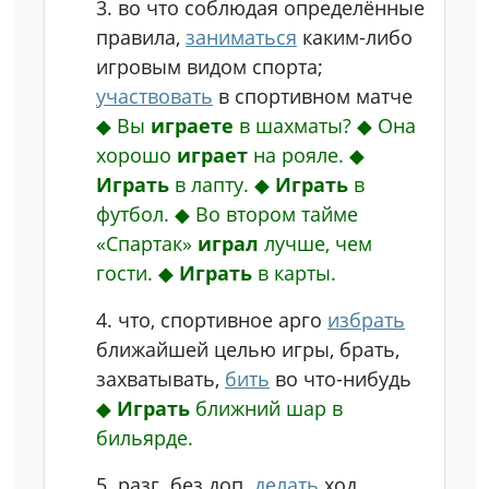
3.
во что
соблюдая определённые
правила,
заниматься
каким-либо
игровым видом спорта;
участвовать
в спортивном матче
◆
Вы
играете
в шахматы?
◆
Она
хорошо
играет
на рояле.
◆
Играть
в лапту.
◆
Играть
в
футбол.
◆
Во втором тайме
«Спартак»
играл
лучше, чем
гости.
◆
Играть
в карты.
4.
что, спортивное арго
избрать
ближайшей целью игры, брать,
захватывать,
бить
во что-нибудь
◆
Играть
ближний шар в
бильярде.
5.
разг.
без доп.
делать
ход,