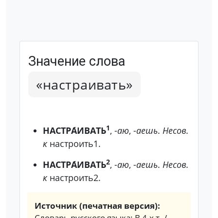
Значение слова
«настраивать»
1
НАСТРА́ИВАТЬ
, -
аю
, -
аешь
.
Несов.
к
настроить1.
2
НАСТРА́ИВАТЬ
, -
аю
, -
аешь
.
Несов.
к
настроить2.
Источник (печатная версия):
Словарь русского языка: В 4-х т. /