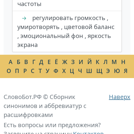
частоты
регулировать громкость ,
→
умиротворять , цветовой баланс
, эмоциональный фон , яркость
экрана
А
Б
В
Г
Д
Е
Ё
Ж
З
И
Й
К
Л
М
Н
О
П
Р
С
Т
У
Ф
Х
Ц
Ч
Ш
Щ
Э
Ю
Я
СловоБот.РФ © Сборник
Наверх
синонимов и аббревиатур с
расшифровками
Есть вопросы или предложения?
Загляните на страницу
Контактов