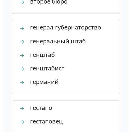
второе бюро
→
генерал-губернаторство
→
генеральный штаб
→
генштаб
→
генштабист
→
германий
→
гестапо
→
гестаповец
→