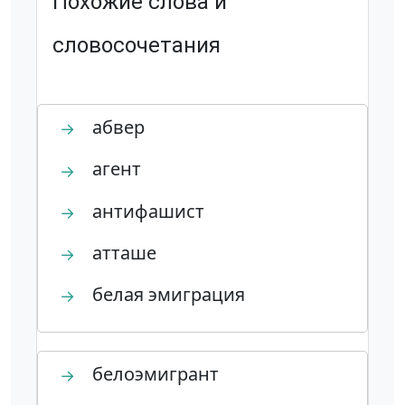
Похожие слова и
словосочетания
абвер
→
агент
→
антифашист
→
атташе
→
белая эмиграция
→
белоэмигрант
→