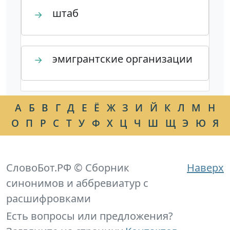
штаб
→
эмигрантские организации
→
А
Б
В
Г
Д
Е
Ё
Ж
З
И
Й
К
Л
М
Н
О
П
Р
С
Т
У
Ф
Х
Ц
Ч
Ш
Щ
Э
Ю
Я
СловоБот.РФ © Сборник
Наверх
синонимов и аббревиатур с
расшифровками
Есть вопросы или предложения?