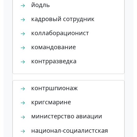
йодль
→
кадровый сотрудник
→
коллаборационист
→
командование
→
контрразведка
→
контршпионаж
→
кригсмарине
→
министерство авиации
→
национал-социалистская
→