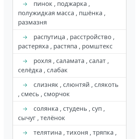
пинок , поджарка ,
→
полужидкая масса , пшёнка ,
размазня
распутица , расстройство ,
→
растеряха , растяпа , ромштекс
рохля , саламата , салат ,
→
селёдка , слабак
слизняк , слюнтяй , слякоть
→
, смесь , сморчок
солянка , студень , суп ,
→
сычуг , телёнок
телятина , тихоня , тряпка ,
→