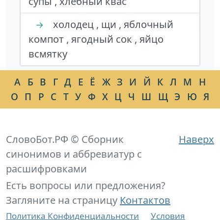
супы , хлебный квас
холодец , щи , яблочный
→
компот , ягодный сок , яйцо
всмятку
А
Б
В
Г
Д
Е
Ё
Ж
З
И
Й
К
Л
М
Н
О
П
Р
С
Т
У
Ф
Х
Ц
Ч
Ш
Щ
Э
Ю
Я
СловоБот.РФ © Сборник
Наверх
синонимов и аббревиатур с
расшифровками
Есть вопросы или предложения?
Загляните на страницу
Контактов
Политика Конфиденциальности
Условия