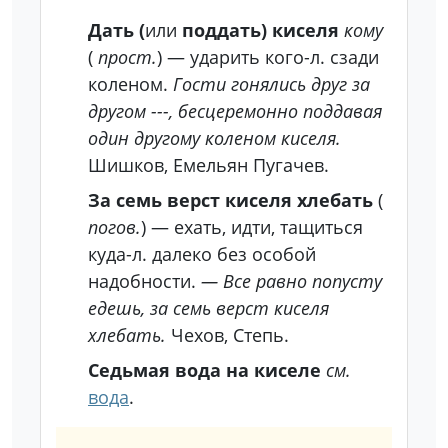
Дать (
или
поддать) киселя
кому
(
прост.
) — ударить кого-л. сзади
коленом.
Гости гонялись друг за
другом ---, бесцеремонно поддавая
один другому коленом киселя.
Шишков, Емельян Пугачев.
За семь верст киселя хлебать
(
погов.
) — ехать, идти, тащиться
куда-л. далеко без особой
надобности.
— Все равно попусту
едешь, за семь верст киселя
хлебать.
Чехов, Степь.
Седьмая вода на киселе
см.
вода
.