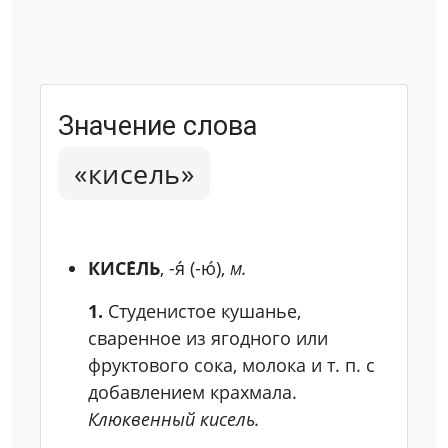
Значение слова
«кисель»
КИСЕ́ЛЬ
, -я́ (-ю́),
м.
1.
Студенистое кушанье,
сваренное из ягодного или
фруктового сока, молока и т. п. с
добавлением крахмала.
Клюквенный кисель.