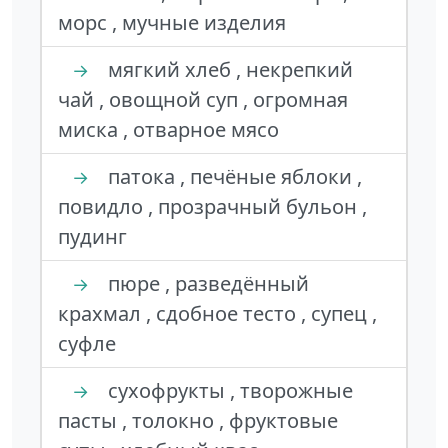
морс , мучные изделия
мягкий хлеб , некрепкий
→
чай , овощной суп , огромная
миска , отварное мясо
патока , печёные яблоки ,
→
повидло , прозрачный бульон ,
пудинг
пюре , разведённый
→
крахмал , сдобное тесто , супец ,
суфле
сухофрукты , творожные
→
пасты , толокно , фруктовые