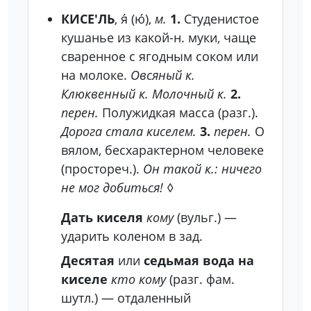
КИСЕ'ЛЬ
, я́ (ю́),
м.
1.
Студенистое
кушанье из какой-н. муки, чаще
сваренное с ягодным соком или
на молоке.
Овсяный к.
Клюквенный к. Молочный к.
2.
перен.
Полужидкая масса (разг.).
Дорога стала киселем.
3.
перен.
О
вялом, бесхарактерном человеке
(простореч.).
Он такой к.: ничего
не мог добиться!
◊
Дать киселя
кому
(вульг.)
—
ударить коленом в зад.
Десятая
или
седьмая вода на
киселе
кто кому
(разг. фам.
шутл.)
— отдаленный