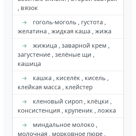
, вязок
гоголь-моголь , густота ,
→
желатина , жидкая каша , жижа
жижица , заварной крем ,
→
загустение , зелёные щи ,
кашица
кашка , киселёк , кисель ,
→
клейкая масса , клейстер
кленовый сироп , клёцки ,
→
консистенция , крупеник , ложка
миндальное молоко ,
→
молочная , морковное пюре ,