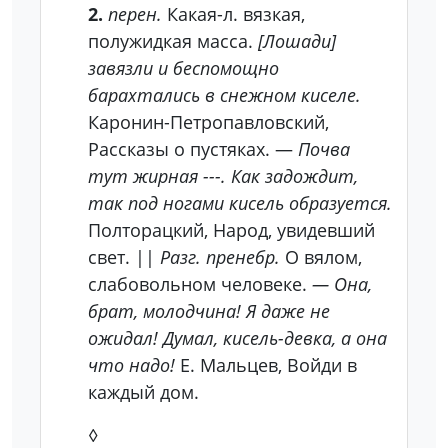
2.
перен.
Какая-л. вязкая,
полужидкая масса.
[Лошади]
завязли и беспомощно
барахтались в снежном киселе.
Каронин-Петропавловский,
Рассказы о пустяках. —
Почва
тут жирная ---. Как задождит,
так под ногами кисель образуется.
Полторацкий, Народ, увидевший
свет. ||
Разг. пренебр.
О вялом,
слабовольном человеке.
— Она,
брат, молодчина! Я даже не
ожидал! Думал, кисель-девка, а она
что надо!
Е. Мальцев, Войди в
каждый дом.
◊