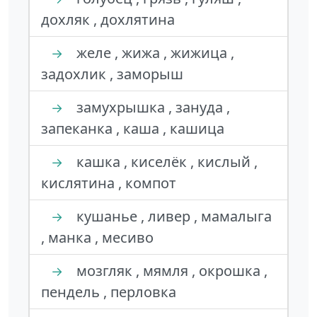
дохляк , дохлятина
желе , жижа , жижица ,
→
задохлик , заморыш
замухрышка , зануда ,
→
запеканка , каша , кашица
кашка , киселёк , кислый ,
→
кислятина , компот
кушанье , ливер , мамалыга
→
, манка , месиво
мозгляк , мямля , окрошка ,
→
пендель , перловка