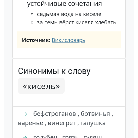
устойчивые сочетания
седьмая вода на киселе
за семь вёрст киселя хлебать
Источник:
Викисловарь
Синонимы к слову
«кисель»
бефстроганов , ботвинья ,
→
варенье , винегрет , галушка
голубец , грязь , гуляш ,
→