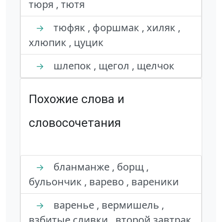
тюря , тютя
тюфяк , форшмак , хиляк ,
→
хлюпик , цуцик
шлепок , щегол , щелчок
→
Похожие слова и
словосочетания
бланманже , борщ ,
→
бульончик , варево , вареники
варенье , вермишель ,
→
взбитые сливки , второй завтрак